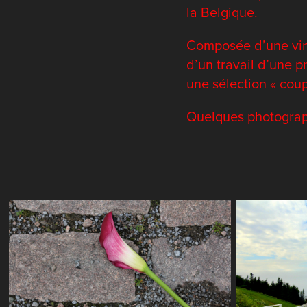
la Belgique.
Composée d’une vingt
d’un travail d’une 
une sélection « cou
Quelques photograph